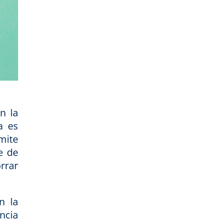
n la
a es
mite
e de
orrar
n la
ncia