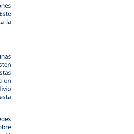
ones
Este
a la
unas
sten
stas
a un
ivio
esta
edes
obre