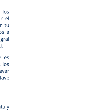
 los
n el
r tu
os a
gral
d.
e es
 los
levar
lave
ta y