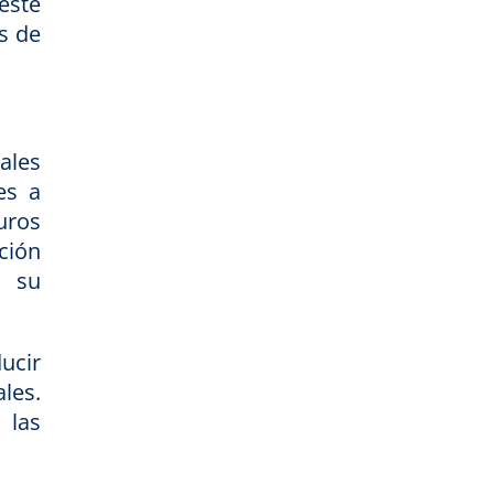
esté
as de
ales
es a
uros
ción
n su
ucir
les.
 las