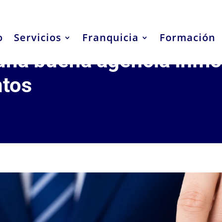
o
Servicios
Franquicia
Formación
una buena agencia inmob
ntos