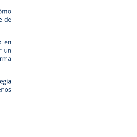
cómo
e de
o en
r un
orma
egia
enos