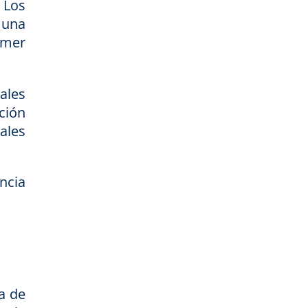
 Los
 una
imer
ales
ción
ales
ncia
a de