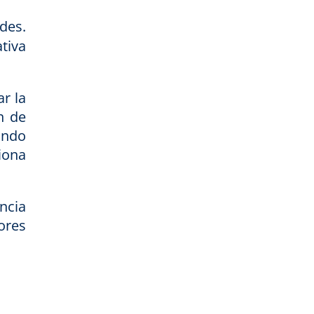
des.
tiva
ar la
ón de
ando
iona
ncia
ores