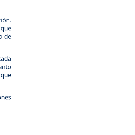
ión.
 que
so de
cada
ento
 que
ones