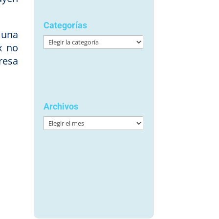
Categorías
 una
Categorías
x no
resa
Archivos
Archivos