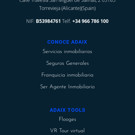
Calle Travesía San Miguel de Salinas, 2 03185
Torrevieja (Alicante)(Spain)
NIF:
B53984761
Telf.
+34 966 786 100
CONOCE ADAIX
Servicios inmobiliarios
Seguros Generales
Franquicia inmobiliaria
Ser Agente Inmobiliario
ADAIX TOOLS
Flooges
VR Tour virtual