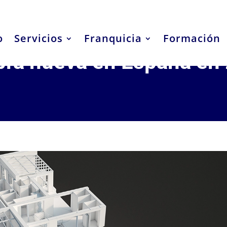
o
Servicios
Franquicia
Formación
bra nueva en España en