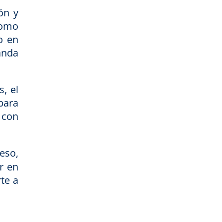
ón y
como
o en
anda
, el
para
 con
eso,
r en
te a