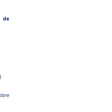
s de
)
obre