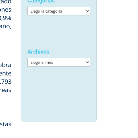
zado
Categorías
ones
Categorías
0,9%
ano,
Archivos
Archivos
obra
ente
.793
reas
stas