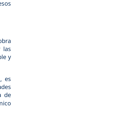
esos
obra
 las
ble y
, es
ades
a de
mico