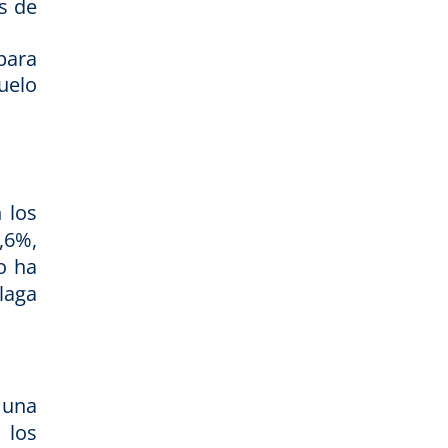
s de
para
uelo
 los
,6%,
o ha
laga
 una
 los