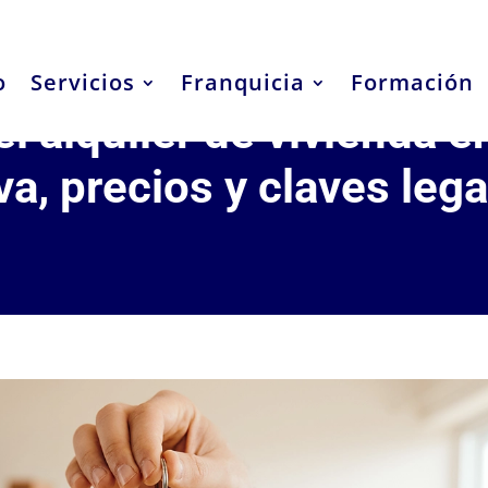
o
Servicios
Franquicia
Formación
l alquiler de vivienda e
a, precios y claves lega