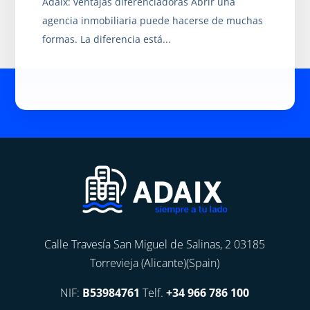
Adaix: ventajas diferenciadoras Abrir una
agencia inmobiliaria puede hacerse de muchas
formas. La diferencia está...
Calle Travesía San Miguel de Salinas, 2 03185
Torrevieja (Alicante)(Spain)
NIF:
B53984761
Telf.
+34 966 786 100