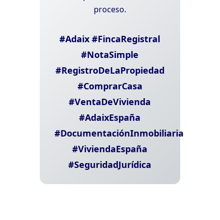
proceso.
#Adaix #FincaRegistral
#NotaSimple
#RegistroDeLaPropiedad
#ComprarCasa
#VentaDeVivienda
#AdaixEspaña
#DocumentaciónInmobiliaria
#ViviendaEspaña
#SeguridadJurídica