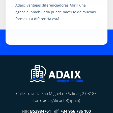
Adaix: ventajas diferenciadoras Abrir una
agencia inmobiliaria puede hacerse de muchas
formas. La diferencia está...
Calle Travesía San Miguel de Salinas, 2 03185
Torrevieja (Alicante)(Spain)
NIF:
B53984761
Telf.
+34 966 786 100