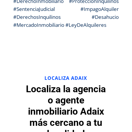
#DerechoInmobiliario #ProtecciónInquilinos
#SentenciaJudicial #ImpagoAlquiler
#DerechosInquilinos #Desahucio
#MercadoInmobiliario #LeyDeAlquileres
LOCALIZA ADAIX
Localiza la agencia
o agente
inmobiliario Adaix
más cercano a tu