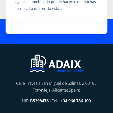
agencia inmobiliaria puede hacerse de muchas
formas. La diferencia está...
Calle Travesía San Miguel de Salinas, 2 03185
Torrevieja (Alicante)(Spain)
NIF:
B53984761
Telf.
+34 966 786 100