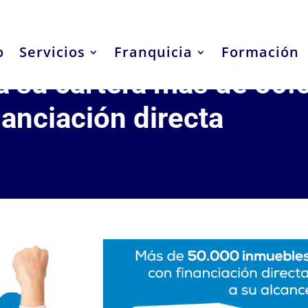
o
Servicios
Franquicia
Formación
a su cartera más de 50.
anciación directa