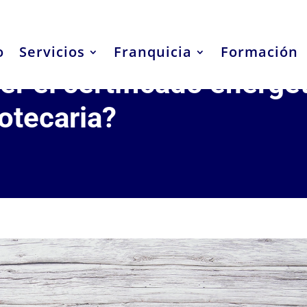
o
Servicios
Franquicia
Formación
r el certificado energé
otecaria?