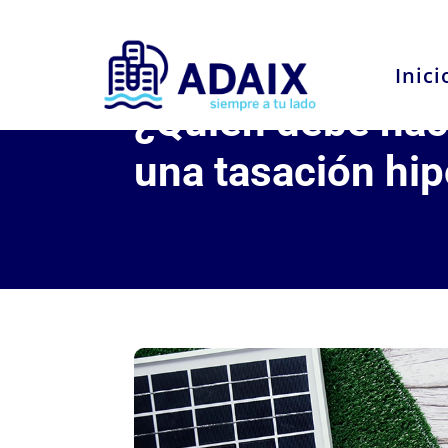
Inici
¿Quién debe hace
una tasación hip