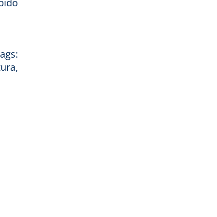
bido
ags:
ura,