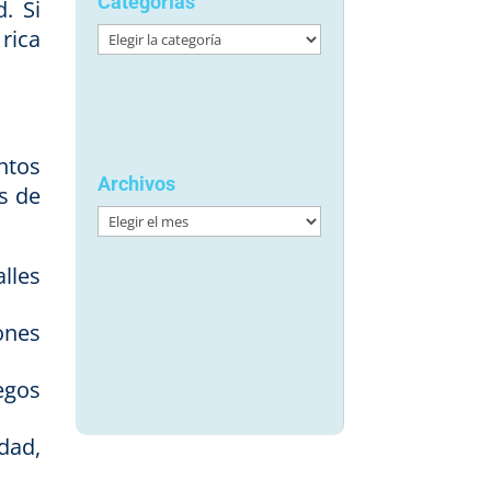
Categorías
. Si
rica
Categorías
ntos
Archivos
s de
Archivos
lles
ones
egos
dad,