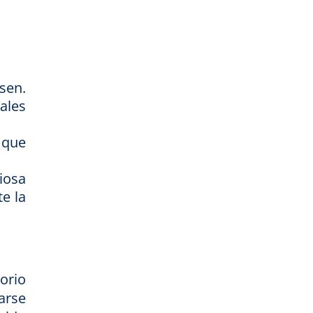
sen.
ales
 que
iosa
e la
orio
arse