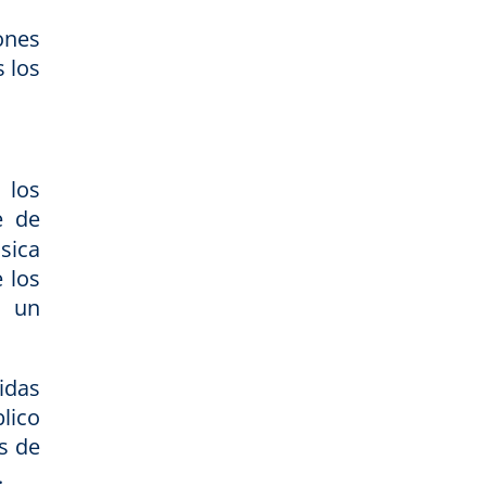
iones
s los
 los
e de
sica
 los
n un
cidas
lico
s de
.