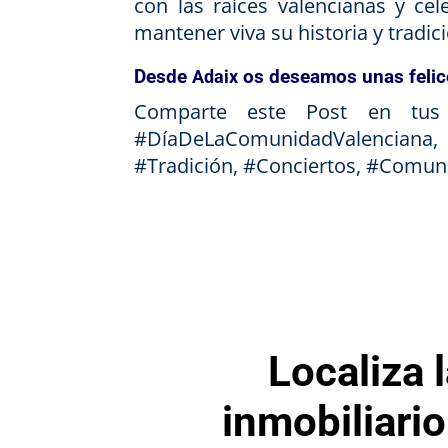
con las raíces valencianas y ce
mantener viva su historia y tradici
Desde
os deseamos unas felice
Adaix
Comparte este Post en tus r
#DíaDeLaComunidadValenciana
#Tradición, #Conciertos, #Comuni
Localiza 
inmobiliari