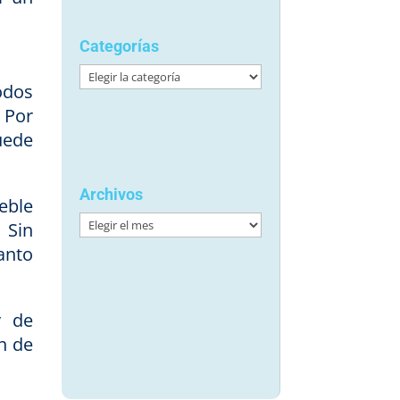
Categorías
Categorías
odos
 Por
uede
Archivos
eble
Archivos
. Sin
anto
y de
n de