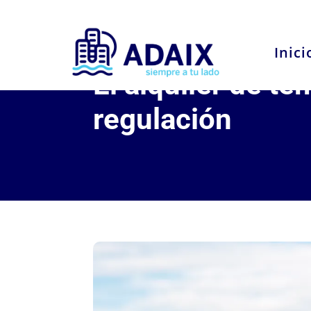
Inici
El alquiler de t
regulación