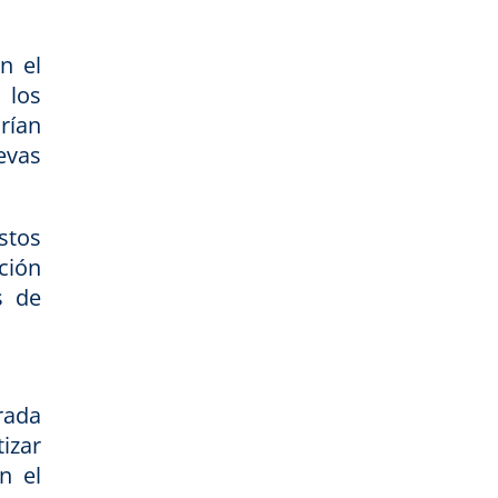
n el
 los
rían
evas
stos
ción
s de
rada
izar
n el