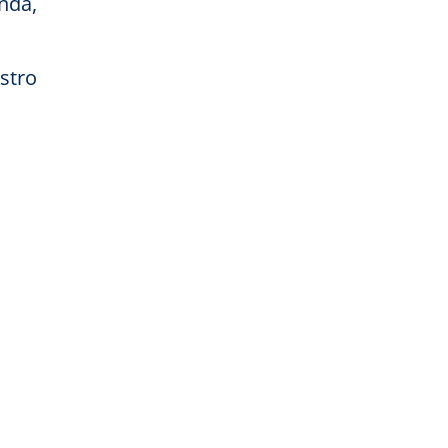
nda,
stro