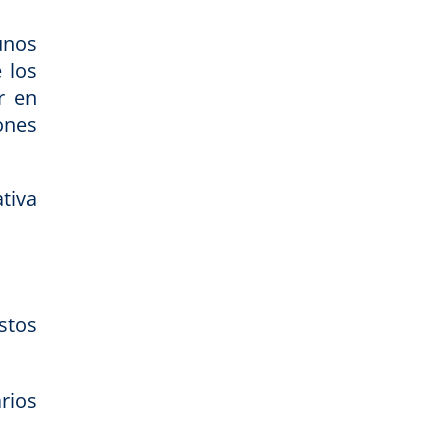
unos
 los
r en
ones
tiva
stos
rios