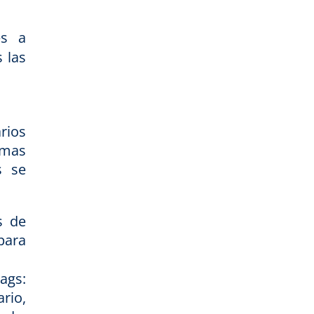
es a
 las
rios
emas
s se
s de
para
ags:
rio,