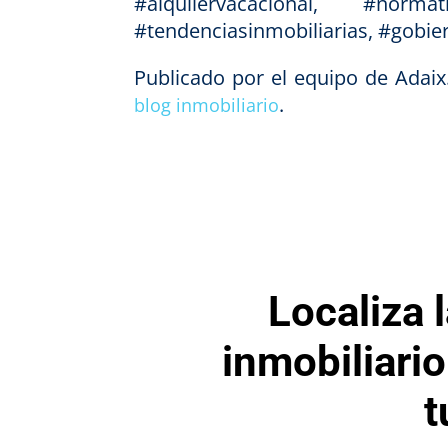
#alquilervacacional, #normat
#tendenciasinmobiliarias, #gobi
Publicado por el equipo de Adai
.
blog inmobiliario
Localiza 
inmobiliari
t