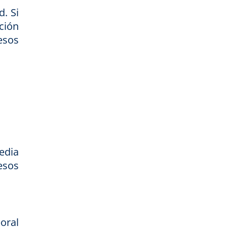
d. Si
ición
esos
edia
esos
oral