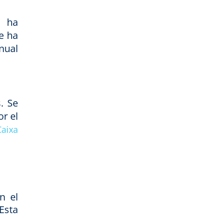
n ha
e ha
nual
. Se
r el
Caixa
n el
Esta