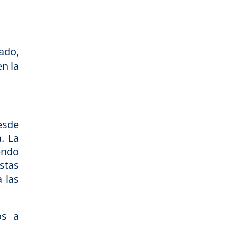
ado,
n la
esde
.
La
endo
stas
 las
s a