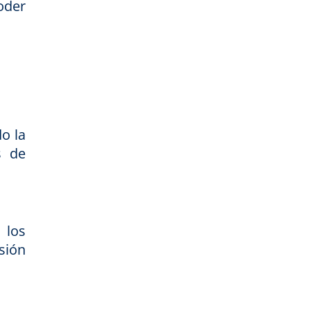
oder
o la
s de
 los
sión