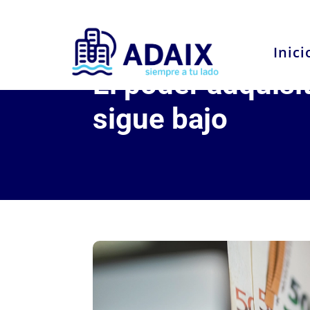
Inici
El poder adquisi
sigue bajo