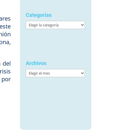
Categorías
ares
Categorías
este
nión
ona,
 del
Archivos
isis
Archivos
o por