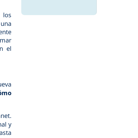
 los
 una
ente
omar
n el
ueva
cómo
net.
al y
asta