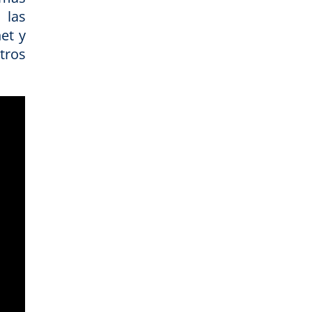
 las
et y
tros