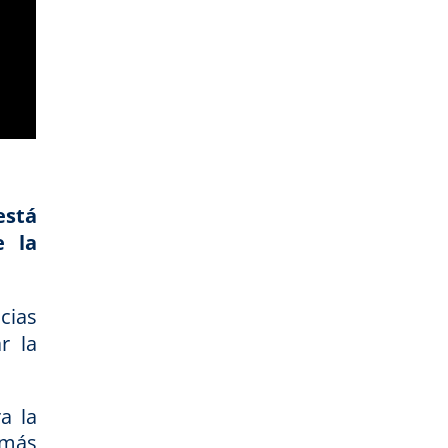
está
e la
cias
r la
a la
 más