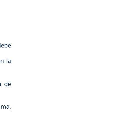
debe
.
n la
a de
oma,