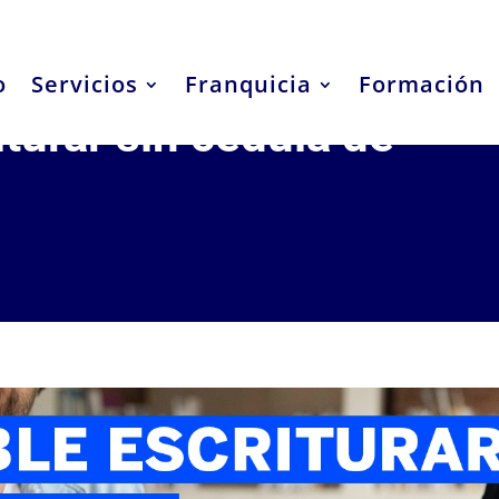
o
Servicios
Franquicia
Formación
iturar sin cédula de