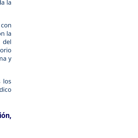
a la
 con
n la
 del
orio
ma y
 los
ídico
ión,