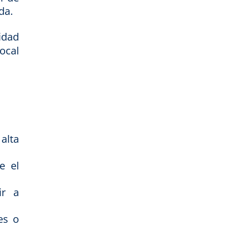
da.
idad
ocal
alta
e el
ir a
es o