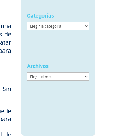
Categorías
 una
Categorías
s de
atar
para
Archivos
Archivos
 Sin
uede
para
l de