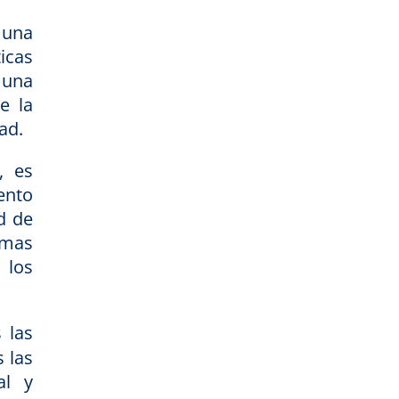
 una
icas
 una
e la
ad.
, es
ento
d de
emas
 los
 las
 las
al y