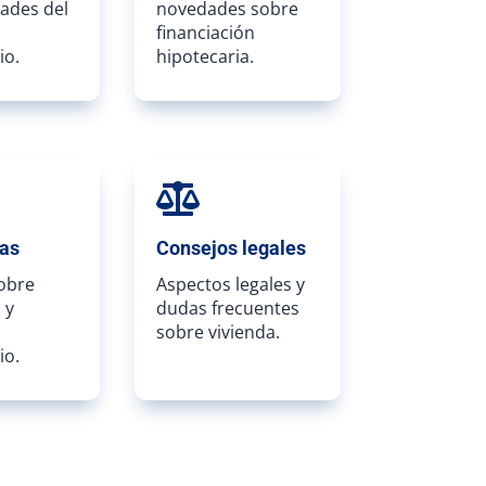
ades del
novedades sobre
financiación
io.
hipotecaria.

ias
Consejos legales
sobre
Aspectos legales y
 y
dudas frecuentes
sobre vivienda.
io.