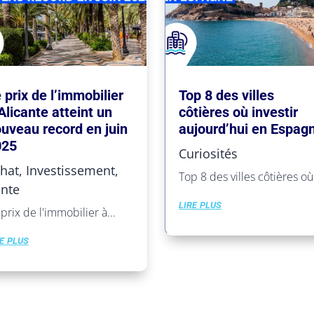
 prix de l’immobilier
Top 8 des villes
Alicante atteint un
côtières où investir
uveau record en juin
aujourd’hui en Espag
025
Curiosités
hat
,
Investissement
,
Top 8 des villes côtières où.
nte
lire plus
prix de l'immobilier à...
e plus