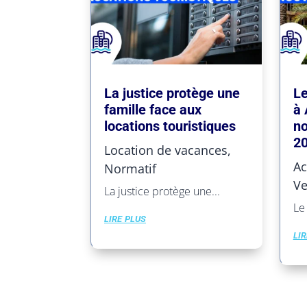
La justice protège une
Le
famille face aux
à 
locations touristiques
no
2
Location de vacances
,
Ac
Normatif
Ve
La justice protège une...
Le 
lire plus
lir