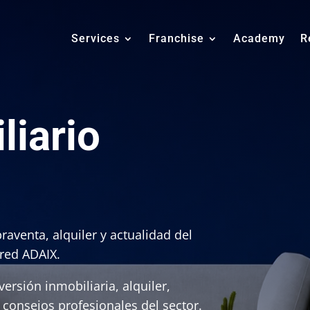
Services
Franchise
Academy
R
liario
raventa, alquiler y actualidad del
 red ADAIX.
ersión inmobiliaria, alquiler,
y consejos profesionales del sector.