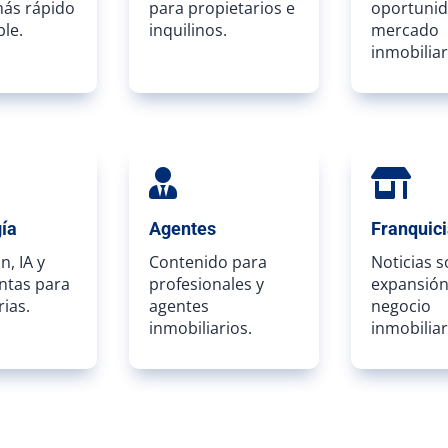
más rápido
para propietarios e
oportunid
le.
inquilinos.
mercado
inmobiliar


ía
Agentes
Franquic
n, IA y
Contenido para
Noticias 
ntas para
profesionales y
expansión
rias.
agentes
negocio
inmobiliarios.
inmobiliar