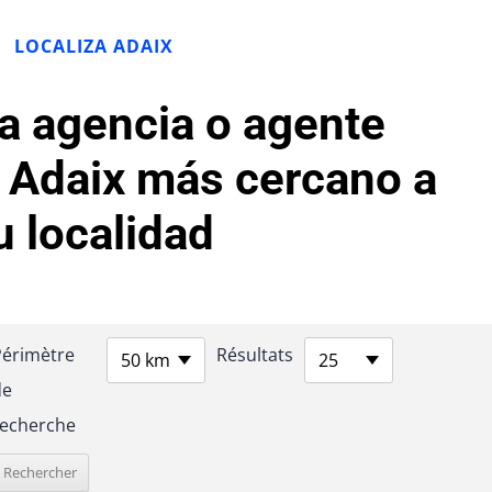
LOCALIZA ADAIX
la agencia o agente
o Adaix más cercano a
u localidad
Périmètre
Résultats
50 km
25
de
recherche