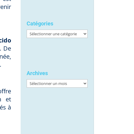
enir
Catégories
Catégories
cido
. De
née,
.
Archives
Archives
offre
n et
tés à