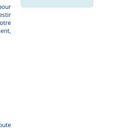
pour
stir
otre
ent,
oute