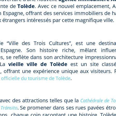
mante de
Tolède
. Avec ce nouvel emplacement, A
n Espagne, offrant des services immobiliers de h
x étrangers intéressés par cette magnifique ville.
“Ville des Trois Cultures”, est une destina
 Espagne. Son histoire riche, mêlant influe
s, se reflète dans son architecture impressionn
 La
vieille ville de Tolède
est un site class
 offrant une expérience unique aux visiteurs. 
.
 officielle du tourisme de Tolède
avec des attractions telles que la
Cathédrale de To
. Se promener dans ses rues pavées étroi
Tránsito
ps, chaque coin racontant une histoire. Tolède