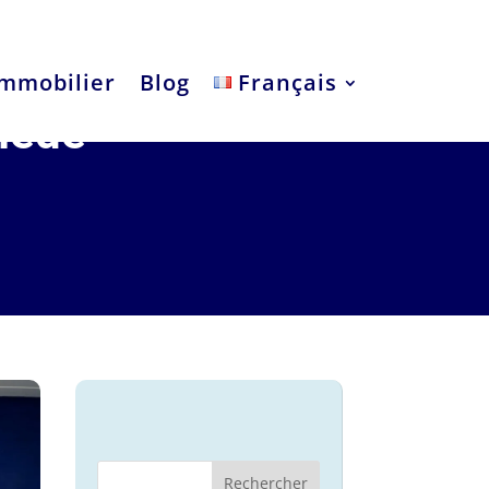
mmobilier
Blog
Français
lède