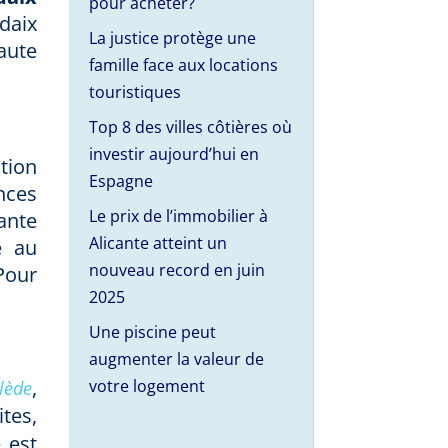
pour acheter?
daix
La justice protège une
aute
famille face aux locations
touristiques
Top 8 des villes côtières où
investir aujourd’hui en
tion
Espagne
nces
Le prix de l’immobilier à
ante
Alicante atteint un
é au
nouveau record en juin
Pour
2025
Une piscine peut
augmenter la valeur de
,
votre logement
lède
tes,
 est