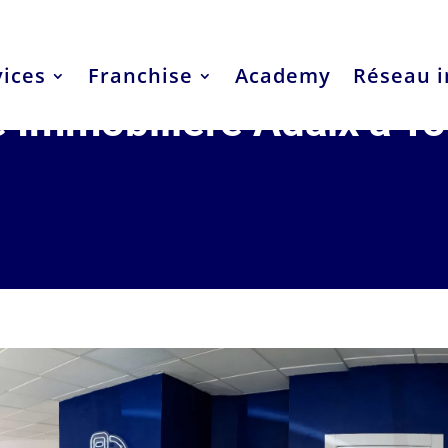
vices
Franchise
Academy
Réseau i
 Immobilière Adaix à To