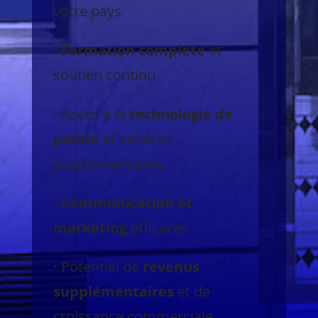
votre pays
· Formation complète
et
soutien continu
·
Accès à la
technologie de
pointe
et services
supplémentaires
· Communication et
marketing
efficaces
·
Potentiel de
revenus
supplémentaires
et de
croissance commerciale