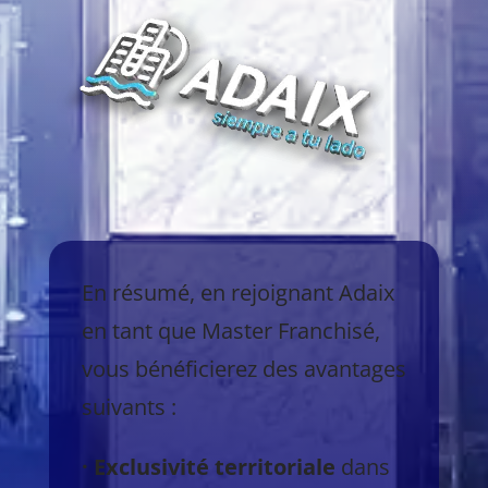
En résumé, en rejoignant Adaix
en tant que Master Franchisé,
vous bénéficierez des avantages
suivants :
· Exclusivité territoriale
dans