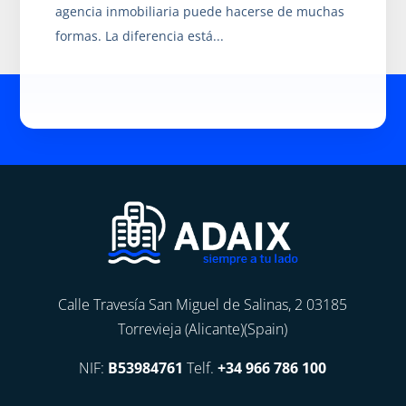
agencia inmobiliaria puede hacerse de muchas
formas. La diferencia está...
Calle Travesía San Miguel de Salinas, 2 03185
Torrevieja (Alicante)(Spain)
NIF:
B53984761
Telf.
+34 966 786 100