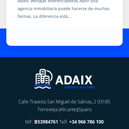
Adaix: ventajas diferenciadoras Abrir una
agencia inmobiliaria puede hacerse de muchas
formas. La diferencia está...
Calle Travesía San Miguel de Salinas, 2 03185
Torrevieja (Alicante)(Spain)
NIF:
B53984761
Telf.
+34 966 786 100