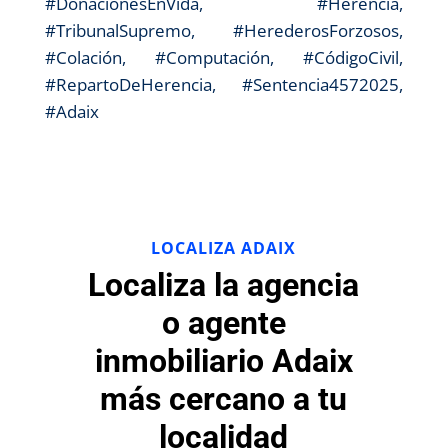
#DonacionesEnVida, #Herencia,
#TribunalSupremo, #HerederosForzosos,
#Colación, #Computación, #CódigoCivil,
#RepartoDeHerencia, #Sentencia4572025,
#Adaix
LOCALIZA ADAIX
Localiza la agencia
o agente
inmobiliario Adaix
más cercano a tu
localidad