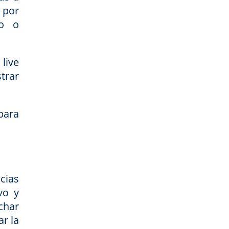
 por
mo o
live
trar
ara
cias
vo y
char
r la