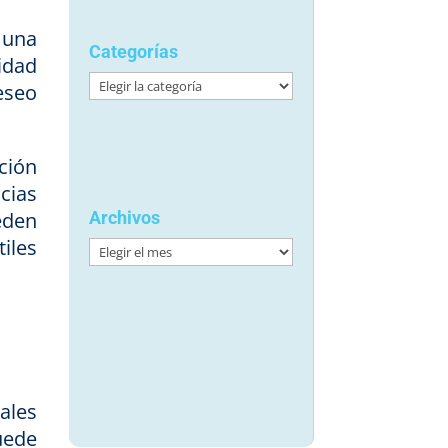
 una
Categorías
idad
Categorías
eseo
ción
cias
eden
Archivos
iles
Archivos
ales
uede