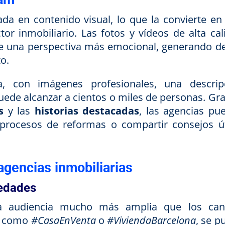
da en contenido visual, lo que la convierte en
tor inmobiliario. Las fotos y vídeos de alta cal
e una perspectiva más emocional, generando d
o.
a, con imágenes profesionales, una descrip
uede alcanzar a cientos o miles de personas. Gra
s
y las
historias destacadas
, las agencias pu
r procesos de reformas o compartir consejos út
agencias inmobiliarias
iedades
na audiencia mucho más amplia que los can
gs como
#CasaEnVenta
o
#ViviendaBarcelona
, se p