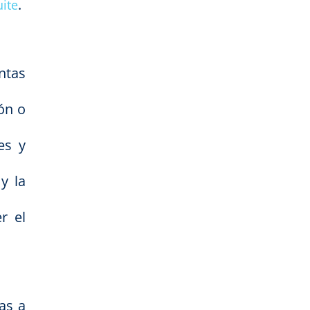
.
uite
ntas
ón o
es y
y la
r el
as a