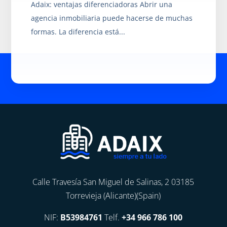
Adaix: ventajas diferenciadoras Abrir una
agencia inmobiliaria puede hacerse de muchas
formas. La diferencia está...
Calle Travesía San Miguel de Salinas, 2 03185
Torrevieja (Alicante)(Spain)
NIF:
B53984761
Telf.
+34 966 786 100