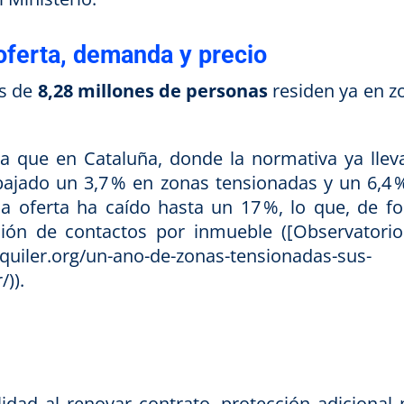
 oferta, demanda y precio
s de
8,28 millones de personas
residen ya en z
ica que en Cataluña, donde la normativa ya llev
 bajado un 3,7 % en zonas tensionadas y un 6,4 
la oferta ha caído hasta un 17 %, lo que, de f
sión de contactos por inmueble ([Observatorio
alquiler.org/un-ano-de-zonas-tensionadas-sus-
/)).
dad al renovar contrato, protección adicional 