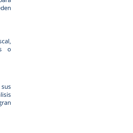
eden
cal,
es o
 sus
isis
gran