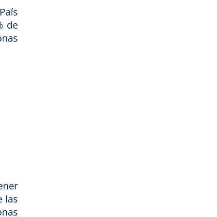
País
% de
onas
ener
e las
onas