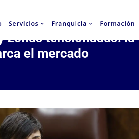
o
Servicios
Franquicia
Formación
y zonas tensionadas: la
arca el mercado