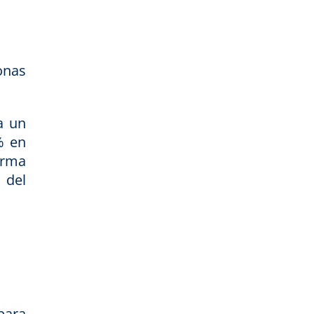
onas
a un
% en
orma
 del
para