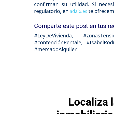
confirman su utilidad. Si nece
regulatorio, en
te ofrecem
adaix.es
Comparte este post en tus re
#LeyDeVivienda, #zonasTensi
#contenciónRentale, #IsabelRodr
#mercadoAlquiler
Localiza 