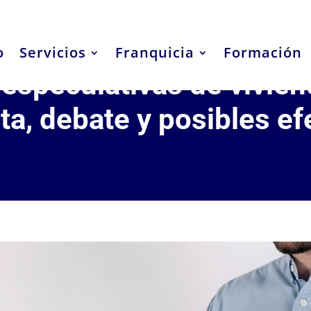
o
Servicios
Franquicia
Formación
especulativas de vivien
a, debate y posibles ef