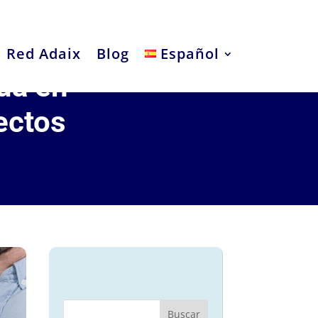
Red Adaix
Blog
Español
da en
ectos