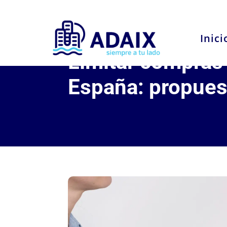
Inici
Limitar compras 
España: propuest