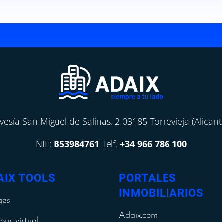
avesía San Miguel de Salinas, 2 03185 Torrevieja (Alicant
NIF:
B53984761
Telf.
+34 966 786 100
AIX TOOLS
PORTALES
INMOBILIARIOS
ges
Adaix.com
our virtual