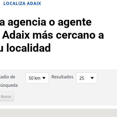
LOCALIZA ADAIX
la agencia o agente
o Adaix más cercano a
u localidad
Radio de
Resultados
50 km
25
búsqueda