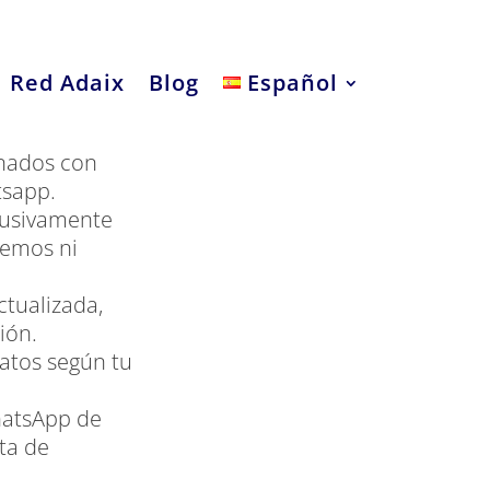
Red Adaix
Blog
Español
onados con
tsapp.
lusivamente
remos ni
tualizada,
ión.
datos según tu
hatsApp de
ta de