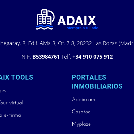
hegaray, 8, Edif. Alvia 3, Of. 7-8, 28232 Las Rozas (Madr
NIF:
B53984761
Telf.
+34 910 075 912
AIX TOOLS
PORTALES
INMOBILIARIOS
ges
Adaix.com
our virtual
Casatoc
x e-Firma
Myplaze