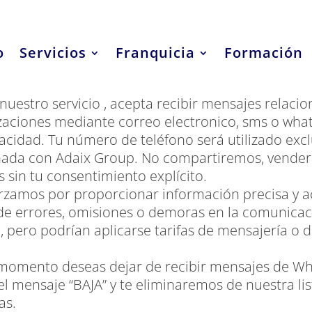
o
Servicios
Franquicia
Formación
atsApp de Adaix Group SL:
 nuestro servicio , acepta recibir mensajes relaci
lizaciones mediante correo electronico, sms o wha
cidad. Tu número de teléfono será utilizado exc
onada con Adaix Group. No compartiremos, vende
 sin tu consentimiento explícito.
zamos por proporcionar información precisa y ac
de errores, omisiones o demoras en la comunicac
o, pero podrían aplicarse tarifas de mensajería o 
 momento deseas dejar de recibir mensajes de W
l mensaje “BAJA” y te eliminaremos de nuestra lis
as.