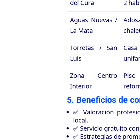
del Cura
2 hab
Aguas Nuevas /
Ado
La Mata
chale
Torretas / San
Casa
Luis
unifa
Zona Centro
Piso
Interior
refo
5. Beneficios de c
✅ Valoración profesio
local.
✅ Servicio gratuito co
✅ Estrategias de prom