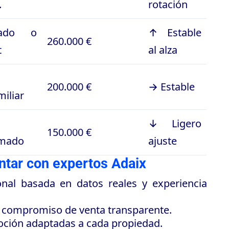
.
rotación
sado o
↑ Estable
260.000 €
t
al alza
200.000 €
→ Estable
miliar
↓ Ligero
150.000 €
rmado
ajuste
ontar con expertos Adaix
nal basada en datos reales y experiencia
n compromiso de venta transparente.
oción adaptadas a cada propiedad.