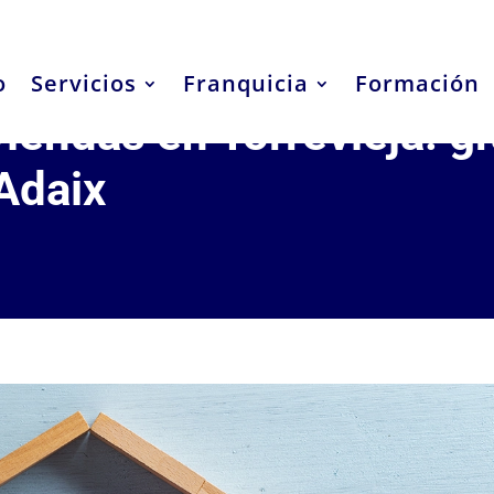
o
Servicios
Franquicia
Formación
iendas en Torrevieja: gr
Adaix