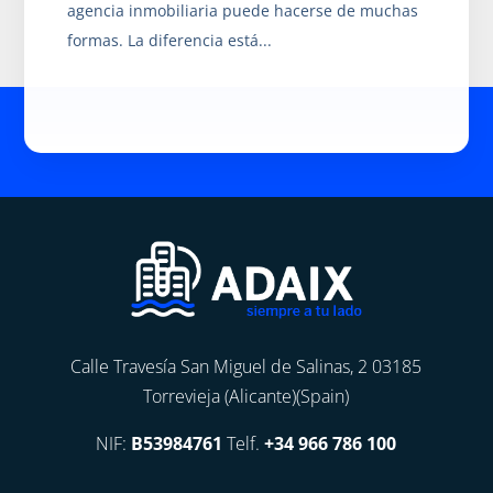
agencia inmobiliaria puede hacerse de muchas
formas. La diferencia está...
Calle Travesía San Miguel de Salinas, 2 03185
Torrevieja (Alicante)(Spain)
NIF:
B53984761
Telf.
+34 966 786 100