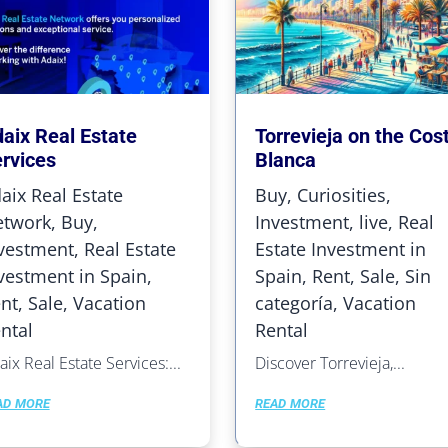
aix Real Estate
Torrevieja on the Cos
rvices
Blanca
aix Real Estate
Buy
,
Curiosities
,
twork
,
Buy
,
Investment
,
live
,
Real
vestment
,
Real Estate
Estate Investment in
vestment in Spain
,
Spain
,
Rent
,
Sale
,
Sin
nt
,
Sale
,
Vacation
categoría
,
Vacation
ntal
Rental
ix Real Estate Services:...
Discover Torrevieja,...
ad more
read more