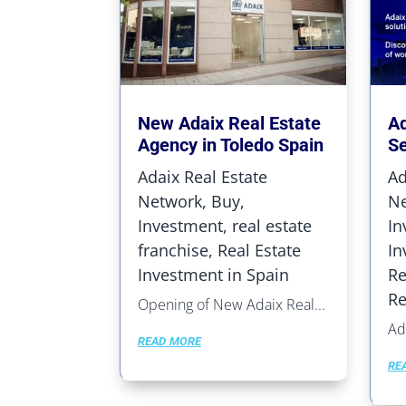
New Adaix Real Estate
Ad
Agency in Toledo Spain
Se
Adaix Real Estate
Ad
Network
,
Buy
,
Ne
Investment
,
real estate
In
franchise
,
Real Estate
In
Investment in Spain
Re
Re
Opening of New Adaix Real...
Ada
read more
re