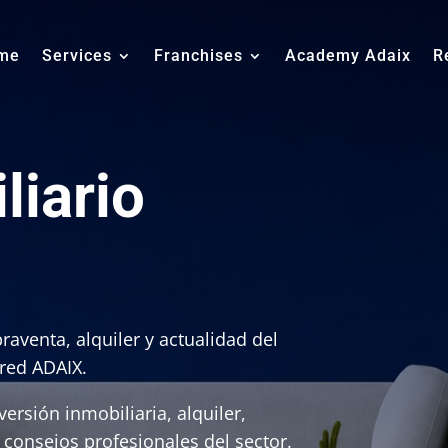
me
Services
Franchises
Academy Adaix
R
liario
raventa, alquiler y actualidad del
 red ADAIX.
ersión inmobiliaria, alquiler,
y consejos profesionales del sector.