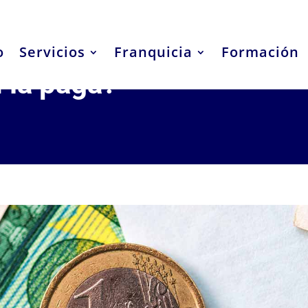
o
Servicios
Franquicia
Formación
n la paga?