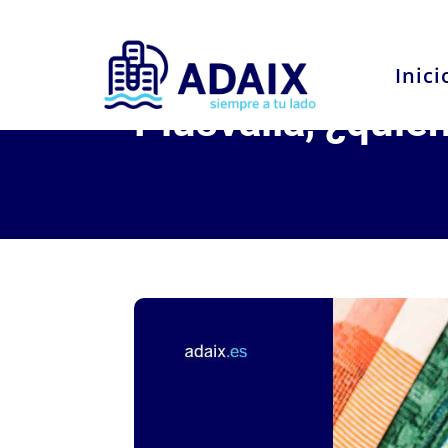
Inici
Plusvalía, ¿quié